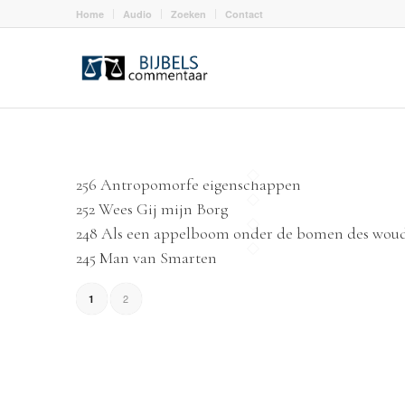
Home
Audio
Zoeken
Contact
256 Antropomorfe eigenschappen
252 Wees Gij mijn Borg
248 Als een appelboom onder de bomen des wou
245 Man van Smarten
2
1