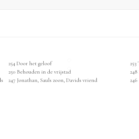
254 Door het geloof
253
250 Behouden in de vrijstad
248
ds
247 Jonathan, Sauls zoon, Davids vriend
246