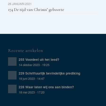
26 JANUARI 2021
174 De tijd van Chrisus’ geboorte
Recente artikelen
255 Voordeel uit het leed?
14 oktober 2023 - 19:25
229 Schriftuurlijk bevindelijke prediking
19 juni 2023 - 14:47
228 Waar laten wij ons aan binden?
18 mei 2023 - 17:20