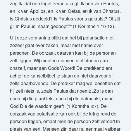
zeg ik, dat een iegelijk van u zegt: Ik ben van Paulus,
en ik van Apollos, en ik van Céfas, en ik van Christus.
Is Christus gedeeld? Is Paulus voor u gekruist? Of zijt
gij in Paulus’ naam gedoopt?” (1 Korinthe 1:10-13).
Uit deze vermaning blijkt dat het bij polarisatie niet
zozeer gaat over zaken, maar met name over
personen. De oorzaak daarvan kan bij de personen
zelf liggen. Wij moeten mensen niet binden aan
onszelf, maar aan Gods Woord! De prediker dient
achter de kanselbijbel te staan en niet daarvoor of
zelfs daarbovenop. De prediker mag wel beseffen dat
hij zelf niets is, zoals Paulus dat noemt: „Zo is dan
noch hij die plant iets, noch hij die natmaakt, maar
God Die de wasdom geeft” (1 Korinthe 3:7). De
oorzaak van polarisatie kan ook bij de kring rond de
persoon liggen, omdat men de persoon zelf véreert in
plaats van eert. Mensen zijn daar nu eenmaal vatbaar