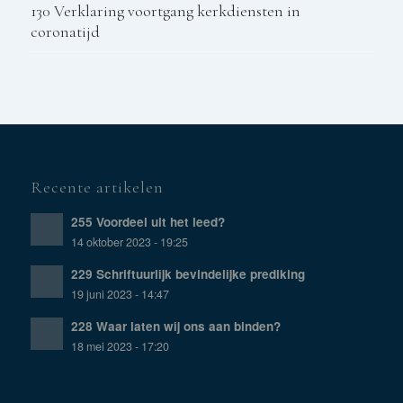
130 Verklaring voortgang kerkdiensten in
coronatijd
Recente artikelen
255 Voordeel uit het leed?
14 oktober 2023 - 19:25
229 Schriftuurlijk bevindelijke prediking
19 juni 2023 - 14:47
228 Waar laten wij ons aan binden?
18 mei 2023 - 17:20