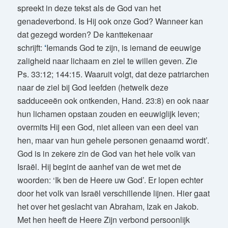
spreekt in deze tekst als de God van het
genadeverbond. Is Hij ook onze God? Wanneer kan
dat gezegd worden? De kanttekenaar
schrijft:
‘
Iemands God te zijn, is iemand de eeuwige
zaligheid naar lichaam en ziel te willen geven. Zie
Ps. 33:12; 144:15. Waaruit volgt, dat deze patriarchen
naar de ziel bij God leefden (hetwelk deze
sadduceeën ook ontkenden, Hand. 23:8) en ook naar
hun lichamen opstaan zouden en eeuwiglijk leven;
overmits Hij een God, niet alleen van een deel van
hen, maar van hun gehele personen genaamd wordt’.
God is in zekere zin de God van het hele volk van
Israël. Hij begint de aanhef van de wet met de
woorden: ‘Ik ben de Heere uw God’. Er lopen echter
door het volk van Israël verschillende lijnen. Hier gaat
het over het geslacht van Abraham, Izak en Jakob.
Met hen heeft de Heere Zijn verbond persoonlijk