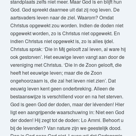
standplaats zelfs niet meer. Maar God is en blijft hun
God. God spreekt daarmee uit dat zij nog leven. De
aartsvaders leven naar de ziel. Waarom? Omdat
Christus opgewekt zou worden. Indien de doden niet
opgewekt worden, zo is Christus niet opgewekt. En
indien Christus niet opgewekt is, zo is alles ijdel.
Christus sprak: ‘Die in Mij gelooft zal leven, al ware hij
ook gestorven’. Het eeuwige leven vangt aan door de
vereniging met Christus. ‘Die in de Zoon gelooft, die
heeft het eeuwige leven; maar die de Zoon
ongehoorzaam is, die zal het leven niet zien’. Dat
eeuwig leven kent geen onderbreking. Alleen de
bestaanswijze is verschillend voor en na het sterven.
God is geen God der doden, maar der lévenden! Hier
ligt een aangrijpende waarschuwing in: Niet een God
der doden! Hij zegt tot de doden: Lo Ammi. Behoort u
bij de levenden? Van nature zijn we geestelijk dood.
Dan is God onze God niet. Leven wij dat Godsgemis