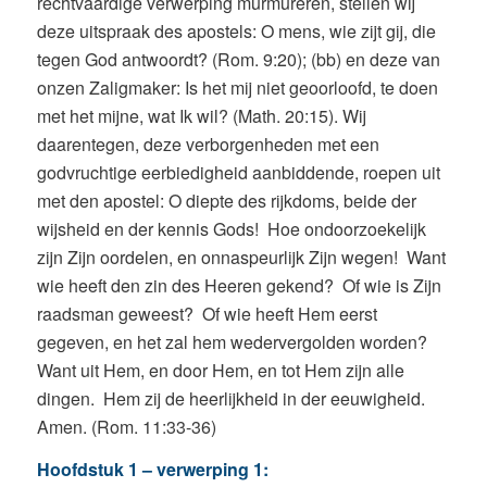
rechtvaardige verwerping murmureren, stellen wij
deze uitspraak des apostels: O mens, wie zijt gij, die
tegen God antwoordt? (Rom. 9:20); (bb) en deze van
onzen Zaligmaker: Is het mij niet geoorloofd, te doen
met het mijne, wat Ik wil? (Math. 20:15). Wij
daarentegen, deze verborgenheden met een
godvruchtige eerbiedigheid aanbiddende, roepen uit
met den apostel: O diepte des rijkdoms, beide der
wijsheid en der kennis Gods! Hoe ondoorzoekelijk
zijn Zijn oordelen, en onnaspeurlijk Zijn wegen! Want
wie heeft den zin des Heeren gekend? Of wie is Zijn
raadsman geweest? Of wie heeft Hem eerst
gegeven, en het zal hem wedervergolden worden?
Want uit Hem, en door Hem, en tot Hem zijn alle
dingen. Hem zij de heerlijkheid in der eeuwigheid.
Amen. (Rom. 11:33-36)
Hoofdstuk 1 – verwerping 1: