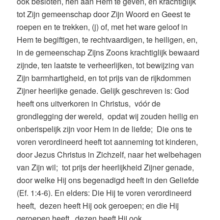
ook besloten, hen aan Hem te geven, en krachtiglijk
tot Zijn gemeenschap door Zijn Woord en Geest te
roepen en te trekken, (j) of, met het ware geloof in
Hem te begiftigen, te rechtvaardigen, te heiligen, en,
in de gemeenschap Zijns Zoons krachtiglijk bewaard
zijnde, ten laatste te verheerlijken, tot bewijzing van
Zijn barmhartigheid, en tot prijs van de rijkdommen
Zijner heerlijke genade. Gelijk geschreven is: God
heeft ons uitverkoren in Christus, vóór de
grondlegging der wereld, opdat wij zouden heilig en
onberispelijk zijn voor Hem in de liefde; Die ons te
voren verordineerd heeft tot aanneming tot kinderen,
door Jezus Christus in Zichzelf, naar het welbehagen
van Zijn wil; tot prijs der heerlijkheid Zijner genade,
door welke Hij ons begenadigd heeft in den Geliefde
(Ef. 1:4-6). En elders: Die Hij te voren verordineerd
heeft, dezen heeft Hij ook geroepen; en die Hij
geroepen heeft, dezen heeft Hij ook