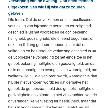
Verwerping van de dwaling: God heeft mensen
uitgekozen, van wie Hij wist dat ze zouden
geloven
Die leren: Dat de onvolkomen en niet-beslissende
verkiezing van bijzondere personen ter zaligheid
geschied is uit het voorgezien geloof, bekering,
heiligheid, godzaligheid, die óf eerst begonnen, óf
ook een tijdlang geduurd hebben; maar dat de
volkomen en beslissende verkiezing geschied is uit
de voorgeziene volharding tot het einde toe in het
geloof, bekering, heiligheid en godzaligheid; en dat
dit is de genadige en evangelische waardigheid, om
welker wille hij, die verkoren wordt, waardiger is dan
hij, die niet verkoren wordt; en dat derhalve het
geloof, de gehoorzaamheid des geloofs, heiligheid,
godzaligheid en volharding niet zijn vruchten van de
onveranderlijke verkiezing ter heerlijkheid, maar dat
het zijn voorwaarden, die tevoren vereist, en als