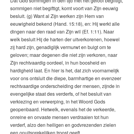
Dat God sommigen in den tijd met het geloof begiftigt,
sommigen niet begiftigt, komt voort van Zijn eeuwig
besluit. (g) Want al Zijn werken zijn Hem van
eeuwigheid bekend (Hand. 15:18), en: Hij werkt alle
dingen naar den raad van Zijn wil (Ef. 1:11). Naar
welk besluit Hij de harten der uitverkorenen, hoewel
zij hard zijn, genadiglijk vermurwt en buigt om te
geloven; maar degenen die niet zijn verkoren, naar
Zijn rechtvaardig oordeel, in hun boosheid en
hardigheid laat. En hier is het, dat zich voornamelijk
voor ons ontsluit die diepe, barmhartige en evenzeer
rechtvaardige onderscheiding der mensen, zijnde in
evengelijke staat des verderfs, of het besluit van
verkiezing en verwerping, in het Woord Gods
geopenbaard. Hetwelk, evenals het de verkeerde,
onreine en onvaste mensen verdraaien tot hun
verderf, alzo den heiligen en godvrezenden zielen
een onuitsprekelijken troost geeft.