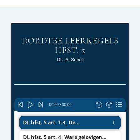
DORDTSE LEERREGELS
HFST. 5
Ds. A. Schot
Audiospeler
00:00
/
00:00
10
30
DL hfst. 5 art. 1-3_ De
wedergeborenen en de zonde
DL hfst. 5 art. 4_ Ware gelovigen