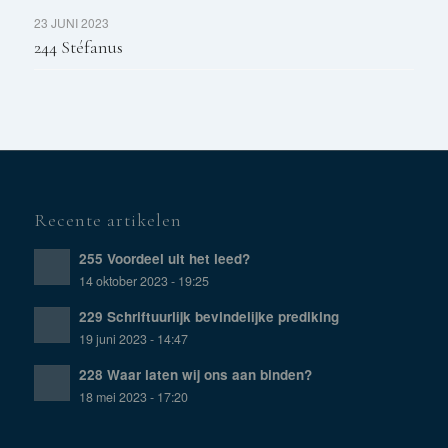
23 JUNI 2023
244 Stéfanus
Recente artikelen
255 Voordeel uit het leed?
14 oktober 2023 - 19:25
229 Schriftuurlijk bevindelijke prediking
19 juni 2023 - 14:47
228 Waar laten wij ons aan binden?
18 mei 2023 - 17:20