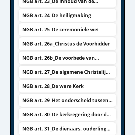
NGB art. 23_De inhoud van de
rechtvaardigmaking
NGB art. 24_De heiligmaking
NGB art. 25_De ceremoniële wet
NGB art. 26a_Christus de Voorbidder
NGB art. 26b_De voorbede van
Christus
NGB art. 27_De algemene Christelijke
Kerk
NGB art. 28_De ware Kerk
NGB art. 29_Het onderscheid tussen
de ware en valse kerk
NGB art. 30_De kerkregering door de
ambtsdragers
NGB art. 31_De dienaars, ouderlingen
en diakenen