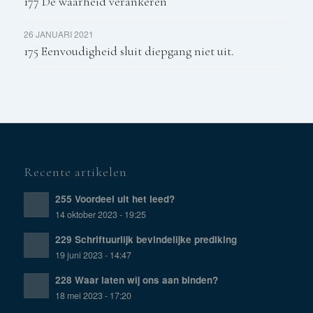
177 De waarheid verankeren
26 JANUARI 2021
175 Eenvoudigheid sluit diepgang niet uit.
Recente artikelen
255 Voordeel uit het leed?
14 oktober 2023 - 19:25
229 Schriftuurlijk bevindelijke prediking
19 juni 2023 - 14:47
228 Waar laten wij ons aan binden?
18 mei 2023 - 17:20