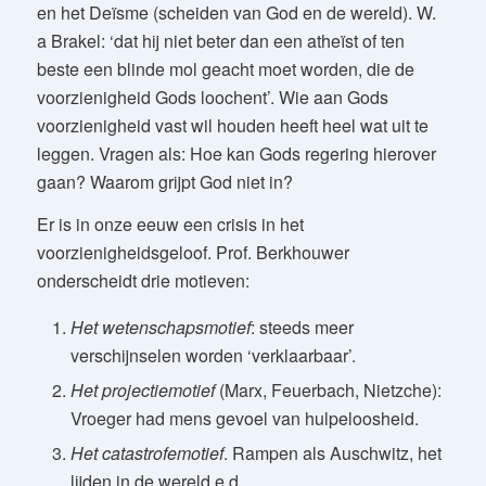
en het Deïsme (scheiden van God en de wereld). W.
a Brakel: ‘dat hij niet beter dan een atheïst of ten
beste een blinde mol geacht moet worden, die de
voorzienigheid Gods loochent’. Wie aan Gods
voorzienigheid vast wil houden heeft heel wat uit te
leggen. Vragen als: Hoe kan Gods regering hierover
gaan? Waarom grijpt God niet in?
Er is in onze eeuw een crisis in het
voorzienigheidsgeloof. Prof. Berkhouwer
onderscheidt drie motieven:
Het wetenschapsmotief
: steeds meer
verschijnselen worden ‘verklaarbaar’.
Het projectiemotief
(Marx, Feuerbach, Nietzche):
Vroeger had mens gevoel van hulpeloosheid.
Het catastrofemotief
. Rampen als Auschwitz, het
lijden in de wereld e.d.